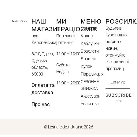
НАШ
МИ
МЕНЮ
РОЗСИЛК
МАГАЗИН
ПРАЦЮЄМО:
Сережки
Будьте в
курсі наших
вул.
Понеділок-
Кольє
останніх
Європейська,
П’ятниця
Каблучки
новин,
Браслети
8/10, Одеса,
11:00 – 19:00
отримуйте
Брошки
Одеська
ексклюзивні
Субота-
Кулон
область,
пропозиції
Неділя
65000
Парфумерія
СЕЗОННА
11:00 – 20:00
Оплата та
ЗНИЖКА
доставка
SUBSCRIBE
Аксесуари
⟶
Упаковка
Про нас
© Lesnereides Ukraine 2026