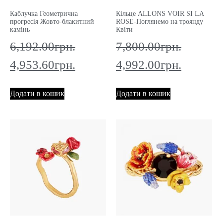
Каблучка Геометрична
Кільце ALLONS VOIR SI LA
прогресія Жовто-блакитний
ROSE-Поглянемо на троянду
камінь
Квіти
6,192.00
грн.
7,800.00
грн.
4,953.60
грн.
4,992.00
грн.
Додати в кошик
Додати в кошик