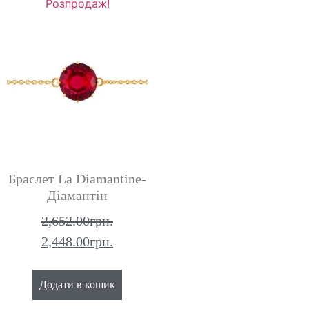
Розпродаж!
Браслет La Diamantine-
Діамантін
2,652.00
грн.
2,448.00
грн.
Додати в кошик