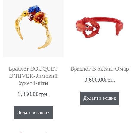
Браслет BOUQUET
Браслет В океані Омар
D’HIVER-Зимовий
3,600.00
грн.
букет Квіти
9,360.00
грн.
Додати в кошик
Додати в кошик