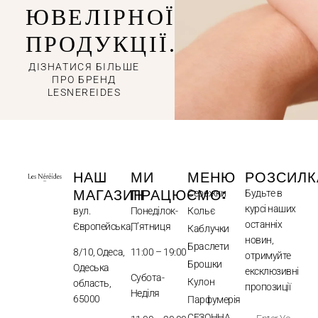
ЮВЕЛІРНОЇ
ПРОДУКЦІЇ.
ДІЗНАТИСЯ БІЛЬШЕ
ПРО БРЕНД
LESNEREIDES
НАШ
МИ
МЕНЮ
РОЗСИЛК
МАГАЗИН
ПРАЦЮЄМО:
Сережки
Будьте в
курсі наших
вул.
Понеділок-
Кольє
останніх
Європейська,
П’ятниця
Каблучки
новин,
Браслети
8/10, Одеса,
11:00 – 19:00
отримуйте
Брошки
Одеська
ексклюзивні
Субота-
Кулон
область,
пропозиції
Неділя
65000
Парфумерія
СЕЗОННА