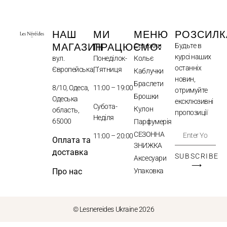
НАШ
МИ
МЕНЮ
РОЗСИЛК
МАГАЗИН
ПРАЦЮЄМО:
Сережки
Будьте в
курсі наших
вул.
Понеділок-
Кольє
останніх
Європейська,
П’ятниця
Каблучки
новин,
Браслети
8/10, Одеса,
11:00 – 19:00
отримуйте
Брошки
Одеська
ексклюзивні
Субота-
Кулон
область,
пропозиції
Неділя
65000
Парфумерія
СЕЗОННА
11:00 – 20:00
Оплата та
ЗНИЖКА
доставка
SUBSCRIBE
Аксесуари
⟶
Упаковка
Про нас
© Lesnereides Ukraine 2026