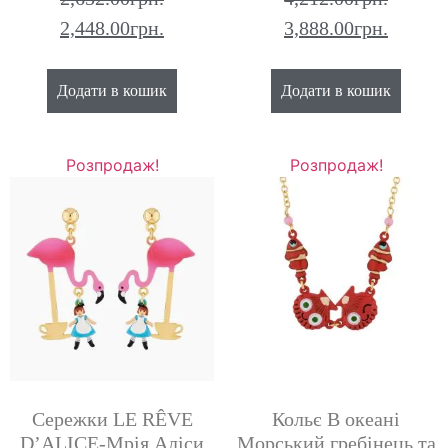
2,448.00
грн.
3,888.00
грн.
Додати в кошик
Додати в кошик
Розпродаж!
Розпродаж!
Сережки LE RÊVE
Кольє В океані
D’ALICE-Мрія Аліси
Морський гребінець та