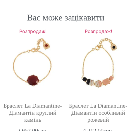
Вас може зацікавити
Розпродаж!
Розпродаж!
Браслет La Diamantine-
Браслет La Diamantine-
Діамантін круглий
Діамантін особливий
камінь
рожевий
2,652.00
грн.
4,212.00
грн.