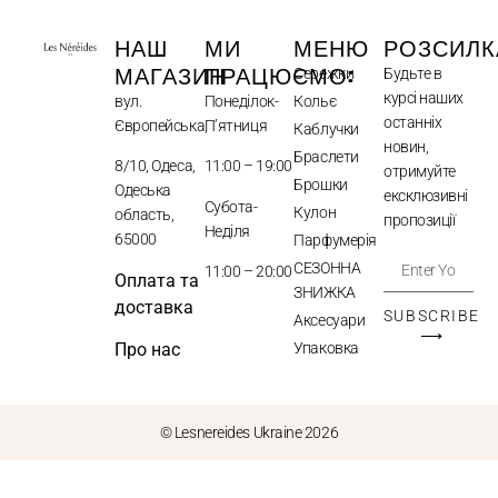
НАШ
МИ
МЕНЮ
РОЗСИЛК
МАГАЗИН
ПРАЦЮЄМО:
Сережки
Будьте в
курсі наших
вул.
Понеділок-
Кольє
останніх
Європейська,
П’ятниця
Каблучки
новин,
Браслети
8/10, Одеса,
11:00 – 19:00
отримуйте
Брошки
Одеська
ексклюзивні
Субота-
Кулон
область,
пропозиції
Неділя
65000
Парфумерія
СЕЗОННА
11:00 – 20:00
Оплата та
ЗНИЖКА
доставка
SUBSCRIBE
Аксесуари
⟶
Упаковка
Про нас
© Lesnereides Ukraine 2026