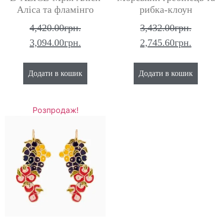
Аліса та фламінго
рибка-клоун
4,420.00
грн.
3,432.00
грн.
3,094.00
грн.
2,745.60
грн.
Додати в кошик
Додати в кошик
Розпродаж!